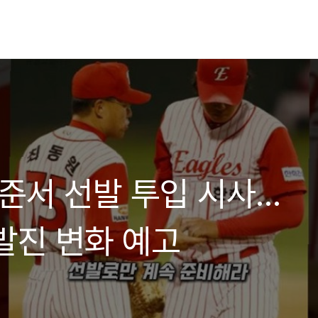
황준서 선발 투입 시사…
발진 변화 예고