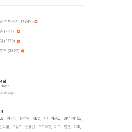
류 전체보기
(14349)
슈
(7772)
예
(3179)
포츠
(3397)
tal
day :
sterday :
ag
LB,
이재명,
윤석열,
KBO,
한화 이글스,
SK하이닉스,
민의힘,
트럼프,
손흥민,
프로야구,
야구,
결혼,
가족,