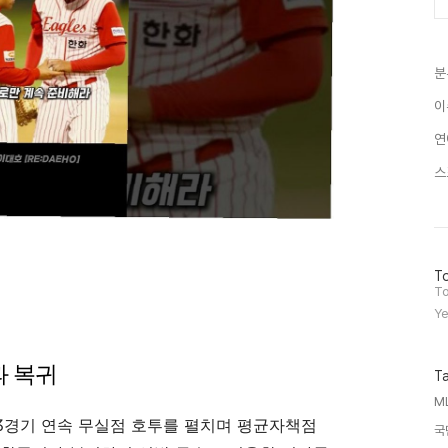
분
이
연
스
방
To
문
To
자
Ye
수
 복귀
T
M
3경기 연속 무실점 호투를 펼치며 평균자책점
국