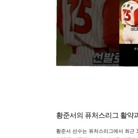
황준서의 퓨처스리그 활약과
황준서 선수는 퓨처스리그에서 최근 