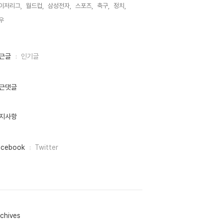
이저리그,
월드컵,
삼성전자,
스포츠,
축구,
정치,
우,
근글
인기글
근댓글
지사항
acebook
Twitter
chives