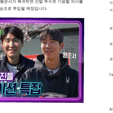
은 황준서가 복귀하면 선발 투수로 기용할 의사를
메
필승조로 투입될 예정입니다.
배
최
최
근
글
과
인
최
기
글
공
페
F
이
스
북
트
위
터
플
러
Ar
그