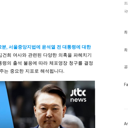
프
국
최
최
근
글
과
12분, 서울중앙지법에 윤석열 전 대통령에 대한
인
최
기
 김건희 여사와 관련된 다양한 의혹을 파헤치기
글
대통령의 출석 불응에 따라 체포영장 청구를 결정
공
주는 중요한 지표로 해석됩니다.
페
F
이
스
북
트
위
터
플
러
Ar
그