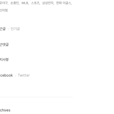
로야구,
손흥민,
MLB,
스포츠,
삼성전자,
한화 이글스,
민의힘,
근글
인기글
근댓글
지사항
acebook
Twitter
chives