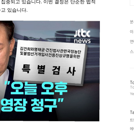
 집중되고 있습니다. 이번 결정은 단순한 법적
하고 있습니다.
분
이
연
스
방
To
문
To
자
Ye
수
T
트
메