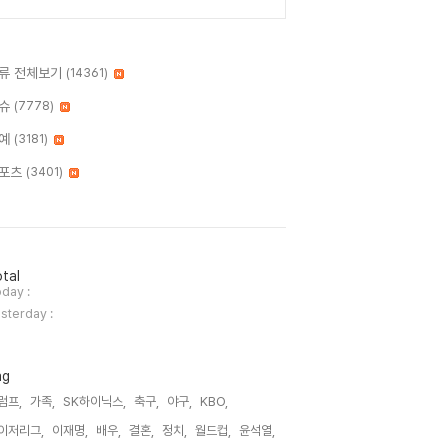
류 전체보기
(14361)
슈
(7778)
예
(3181)
포츠
(3401)
tal
day :
sterday :
ag
럼프,
가족,
SK하이닉스,
축구,
야구,
KBO,
이저리그,
이재명,
배우,
결혼,
정치,
월드컵,
윤석열,