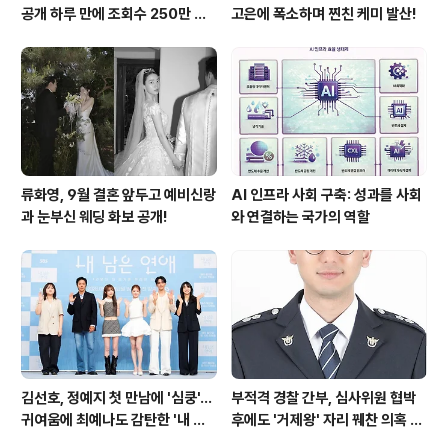
공개 하루 만에 조회수 250만 돌
고은에 폭소하며 찐친 케미 발산!
파하며 화제성 입증
류화영, 9월 결혼 앞두고 예비신랑
AI 인프라 사회 구축: 성과를 사회
과 눈부신 웨딩 화보 공개!
와 연결하는 국가의 역할
김선호, 정예지 첫 만남에 '심쿵'…
부적격 경찰 간부, 심사위원 협박
귀여움에 최예나도 감탄한 '내 남
후에도 '거제왕' 자리 꿰찬 의혹 진
은 연애'
상 규명