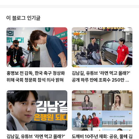
후 심경 변화와 성장 과정한재승 선수는 트레이드 이후 초
반에는 부진으로 눈치를 보기도 했으나, 긍정적인 마인드
셋과 코칭스태프의 도움으로 안정적인 투구를 선보이고 있
이 블로그 인기글
습니다. 특히 커맨드에 대한 부담감을 내려놓고 편안하게
던지면서 자신감을 회복했습니다. 감독의 평가와 한재승의
향후 포부이범호 감독은 한재승 선수의 변화된 투구 내용
을 긍정적으로 평가하며 자신감을 찾아가고 있다고 밝혔습
니다. 한재승 선수는 남은 시즌 동안 ..
홍명보 전 감독, 한국 축구 정상화
김남길, 유튜브 '라면 먹고 올래?'
위해 국회 청문회 참석 의사 밝혀
공개 하루 만에 조회수 250만 돌
파하며 화제성 입증
김남길, 유튜브 '라면 먹고 올래?'
도깨비 10주년 재회: 공유, 풀메 김