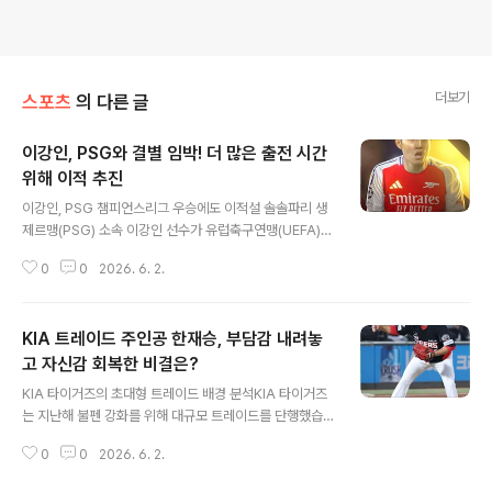
더보기
스포츠
의 다른 글
이강인, PSG와 결별 임박! 더 많은 출전 시간
위해 이적 추진
글 내용
이강인, PSG 챔피언스리그 우승에도 이적설 솔솔파리 생
제르맹(PSG) 소속 이강인 선수가 유럽축구연맹(UEFA)
챔피언스리그 2연패에도 불구하고 새로운 팀을 찾을 가능
0
0
2026. 6. 2.
성이 제기되고 있습니다. 로익 탄지 기자는 이강인과 곤살
루 하무스 선수가 올여름 이적을 검토 중이라고 전했습니
다. 두 선수 모두 다음 시즌 팀 내에서 더 중요한 역할을 맡
KIA 트레이드 주인공 한재승, 부담감 내려놓
기를 원하고 있습니다. 이강인, 출전 시간 부족으로 이적 고
려PSG는 아스널과의 챔피언스리그 결승에서 승부차기 끝
고 자신감 회복한 비결은?
글 내용
에 우승을 차지했지만, 루이스 엔리케 감독은 이강인 선수
KIA 타이거즈의 초대형 트레이드 배경 분석KIA 타이거즈
를 출전시키지 않았습니다. 이에 따라 이강인 선수가 주인
는 지난해 불펜 강화를 위해 대규모 트레이드를 단행했습
공으로 뛸 수 있는 팀을 찾고 있다는 보도가 이어지고 있습
니다. 이 트레이드를 통해 투수 한재승을 영입하며 즉시 전
니다. 파브리지오 로마노 기자는 이강인 선수가 더 많은 출
0
0
2026. 6. 2.
력감과 미래 자원을 확보했습니다. 당시 KIA는 순위 경쟁
전 시간을 원하며 이적할 확률이..
을 위해 마운드 보강이 절실했습니다. 한재승, 트레이드 이