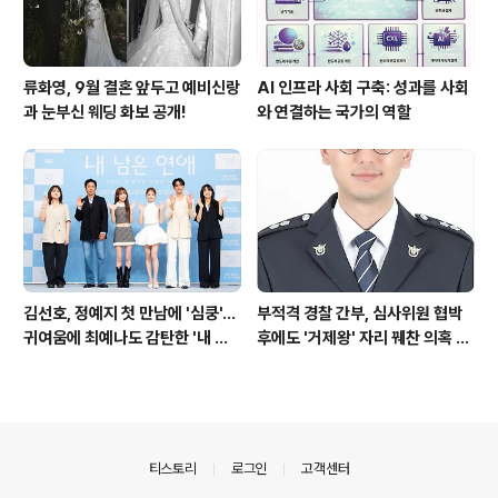
류화영, 9월 결혼 앞두고 예비신랑
AI 인프라 사회 구축: 성과를 사회
과 눈부신 웨딩 화보 공개!
와 연결하는 국가의 역할
김선호, 정예지 첫 만남에 '심쿵'…
부적격 경찰 간부, 심사위원 협박
귀여움에 최예나도 감탄한 '내 남
후에도 '거제왕' 자리 꿰찬 의혹 진
은 연애'
상 규명
의안내
티스토리
로그인
고객센터