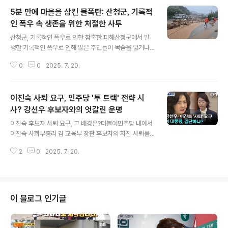
5분 만에 마을을 삼킨 물폭탄: 산청군, 기록적
인 폭우 속 생존을 위한 처절한 사투
글 내용
산청군, 기록적인 폭우로 인한 참혹한 피해산청군에서 발
생한 기록적인 폭우로 인해 많은 주민들이 목숨을 잃거나
실종되는 안타까운 사건이 발생했습니다. 19일, 산청군에
0
0
2025. 7. 20.
서만 발생한 피해 규모가 지난 4일간 전국에서 발생한 피
해 규모와 맞먹을 정도로 심각했습니다. 갑작스러운 폭우
로 인해 전 군민에게 긴급 대피령이 내려졌지만, 물이 순식
이진숙 사퇴 요구, 민주당 '투 트랙' 전략 시
간에 불어나면서 대규모 인명 피해를 막지 못했습니다. 눈
깜짝할 사이에 덮친 재앙: 생생한 피해 현장전봇대가 나무
사? 강선우 후보자와의 엇갈린 운명
글 내용
젓가락처럼 꺾이고, 수백 킬로그램에 달하는 사료 덩어리
이진숙 후보자 사퇴 요구, 그 배경은?더불어민주당 내에서
가 거센 물살에 속수무책으로 떠내려가는 처참한 현장이
이진숙 사회부총리 겸 교육부 장관 후보자의 자진 사퇴를
목격되었습니다. 흙탕물이 눈 깜짝할 사이에 집 1층을 완전
촉구하는 목소리가 커지고 있습니다. 강득구 의원이 김상
히 집어삼키는 모습은 그 당시의 긴박했던 상황을 여실히
2
0
2025. 7. 20.
욱 의원에 이어 두 번째로 이 후보자의 '현명한 결단'을 촉
보여줍니다. 피해 주민들은 1층 천장에서 불..
구하며, 이재명 정부의 교육 개혁 의지를 지키기 위한 것이
라고 강조했습니다. 강 의원은 교육계 전반과 국민 다수로
부터 이 후보자의 부적절성에 대한 의견이 제기되고 있음
을 언급하며, 윤석열 정권의 인사 독주를 비판해온 민주당
이 블로그 인기글
이 이에 대한 차별성을 보여야 한다고 주장했습니다. 이는
이진숙 후보자의 논문 표절 의혹 등 직무 수행 능력에 대한
의구심이 주요 원인으로 작용하고 있습니다. 강선우 후보