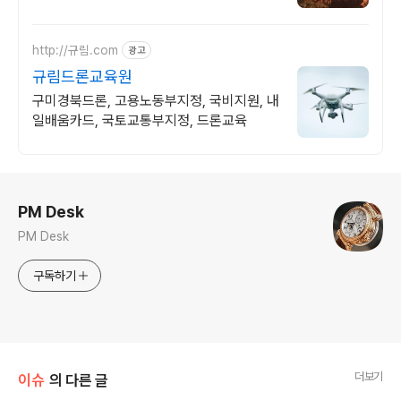
http://규림.com
광고
규림드론교육원
구미경북드론, 고용노동부지정, 국비지원, 내
일배움카드, 국토교통부지정, 드론교육
로그 정보
PM Desk
PM Desk
구독하기
더보기
이슈
의 다른 글