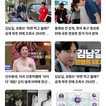
자에 대한 엇갈린 시선반면, 강선우 여성가족부 장관 후보
자에 대해서는 민주당 내에서 논란 ..
김남길, 유튜브 '라면 먹고 올래?'
홍명보 전 감독, 한국 축구 정상화
공개 하루 만에 조회수 250만 돌
위해 국회 청문회 참석 의사 밝혀
파하며 화제성 입증
선우용여, 미국 인종차별에 '사이
김남길, 유튜브 '라면 먹고 올래?'
다' 대응! 김치 냄새 비하에 맞선 통
공개 하루 만에 조회수 250만 돌
쾌한 이야기
파하며 화제성 입증