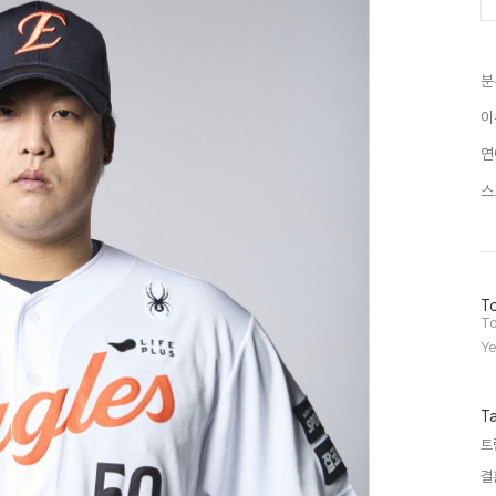
분
이
연
스
방
To
문
To
자
Ye
수
T
트
결