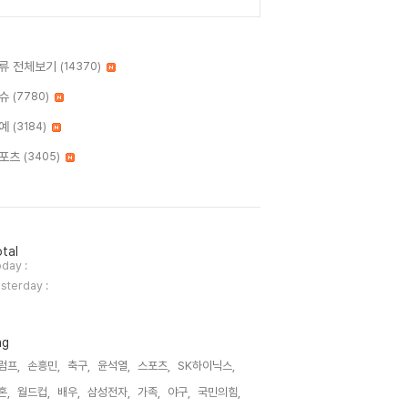
류 전체보기
(14370)
슈
(7780)
예
(3184)
포츠
(3405)
tal
day :
sterday :
ag
럼프,
손흥민,
축구,
윤석열,
스포츠,
SK하이닉스,
혼,
월드컵,
배우,
삼성전자,
가족,
야구,
국민의힘,