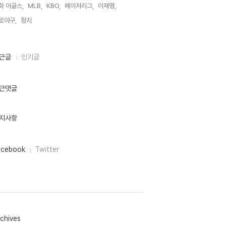
화 이글스,
MLB,
KBO,
메이저리그,
이재명,
로야구,
정치,
근글
인기글
근댓글
지사항
acebook
Twitter
chives