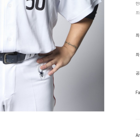
한
프
최
최
근
글
과
인
최
기
글
공
페
F
이
스
북
트
위
터
플
러
Ar
그