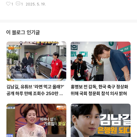
유튜브 채널 운영 중 수익 창출을 거부당했다고 밝혔습니
1
1
2025. 5. 19.
자료에 따르면, 거리두기 해제 이후 방출된 비축 마스크는
다. 그는 '슈퍼챗(후원금)도 안 돼..
약 6400만 장에 이르며, 올해와 내년 유통기한이 끝나는
마스크 3700만 장을 포함하면 총 1억 130만 장에 달합니
다. 이러한 마스크를 모두 펼치면 면적이 약 3㎢에 이르
러, 여의도 전체를 덮는 상황입니다. 이러한 상황은 대량 생
이 블로그 인기글
산된 마스크의 재활용 방안을 시급히 마련해야 한다는 지
적을 불러일으킵니다. 마스크 방출 가격과 현실조달청은
유통기한이 도래한 비축 마스크를 장당 10원에서 250원
에 방출해왔습니다. 특히, 최근 방출된 KF-94 마스크는 유
통기한이 1년 이내인 ..
김남길, 유튜브 '라면 먹고 올래?'
홍명보 전 감독, 한국 축구 정상화
공개 하루 만에 조회수 250만 돌
위해 국회 청문회 참석 의사 밝혀
파하며 화제성 입증