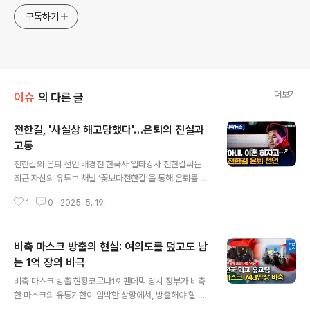
구독하기
더보기
이슈
의 다른 글
전한길, '사실상 해고당했다'…은퇴의 진실과
고통
글 내용
전한길의 은퇴 선언 배경전 한국사 일타강사 전한길씨는
최근 자신의 유튜브 채널 ‘꽃보다전한길’을 통해 은퇴를 선
언하며 과거에 대한 아쉬움을 토로했습니다. 그는 학원에
1
0
2025. 5. 19.
서 사실상 해고당했다고 주장하며, '강의를 그만두고 싶어
그만둔 게 아니라 잘렸다'고 밝혔습니다. 전 씨는 반대 진영
의 압박으로 인해 해고가 이루어졌다고 설명하며, 네이버
비축 마스크 방출의 현실: 여의도를 덮고도 남
카페에서도 그를 자르라는 선동이 있었다고 분노했습니다.
이는 단순한 계약 해지가 아닌, 그의 경력에 큰 상처를 남기
는 1억 장의 비극
글 내용
는 사건으로 이어졌습니다. 전한길씨의 발언은 많은 이들
비축 마스크 방출 현황코로나19 팬데믹 당시 정부가 비축
에게 충격을 주며, 학원 또는 교육계의 복잡한 현실을 드러
한 마스크의 유통기한이 임박한 상황에서, 방출해야 할 양
내고 있습니다. 유튜브 수익 창출 거부의 이유전한길씨는
이 1억 장에 달하는 것으로 나타났습니다. 조달청이 발표한