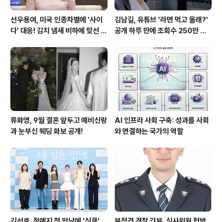
선우용여, 미국 인종차별에 '사이
김남길, 유튜브 '라면 먹고 올래?'
다' 대응! 김치 냄새 비하에 맞선 통
공개 하루 만에 조회수 250만 돌
쾌한 이야기
파하며 화제성 입증
류화영, 9월 결혼 앞두고 예비신랑
AI 인프라 사회 구축: 성과를 사회
과 눈부신 웨딩 화보 공개!
와 연결하는 국가의 역할
김선호, 정예지 첫 만남에 '심쿵'…
부적격 경찰 간부, 심사위원 협박