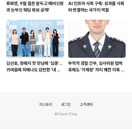
류화영, 9월 결혼 앞두고 예비신랑
AI 인프라 사회 구축: 성과를 사회
과 눈부신 웨딩 화보 공개!
와 연결하는 국가의 역할
김선호, 정예지 첫 만남에 '심쿵'…
부적격 경찰 간부, 심사위원 협박
귀여움에 최예나도 감탄한 '내 남
후에도 '거제왕' 자리 꿰찬 의혹 진
은 연애'
상 규명
의안내
티스토리
로그인
고객센터
© Daum Corp.