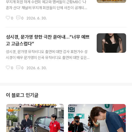
무지개 회원 하계 수련회 예고와 멤버들의 근황MBC '나
혼자 산다' 채널에 무지개 회원들의 단체 사진이 공개되며
하계 수련회 소식이 전해졌습니다. 공개된 사진에는 전현
0
0
2026. 6. 30.
무, 김신영, 기안84 등 주요 멤버들이 함께 포즈를 취하고
있어 시청자들의 기대감을 높였습니다. 이번 수련회는 멤
버들 간의 재미와 웃음을 배가시킬 것으로 예상됩니다. 코
성시경, 문가영 향한 극찬 쏟아내…“너무 예쁘
드쿤스트 결별설과 전현무, 김신영의 변화특히 코드쿤스트
는 비연예인과의 열애설에 이어 결별설에 휩싸여 더욱 주
고 고급스럽다”
글 내용
목받고 있습니다. 전현무는 눈에 띄게 살이 빠진 모습으로
성시경, 문가영 뮤직비디오 출연에 대한 감사 표현가수 성
등장했으며, 김신영 역시 과거 44kg 감량 후 요요 현상을
시경이 배우 문가영의 신곡 뮤직비디오 출연에 대한 깊은
고백한 바 있어 멤버들의 변화가 시선을 사로잡습니다. 이
감사함을 표현했습니다. 문가영은 출연료를 받지 않고 출
러한 멤버들의 개인적인 이슈들이 방송에 대한 궁금증을
0
0
2026. 6. 30.
연을 승낙하며 성시경에게 큰 도움을 주었습니다. 성시경
더하고 있습니다. 하계 수련회..
은 문가영에게 선물이라도 해주고 싶었지만, 그녀가 괜찮
다고 사양했다고 전했습니다. 성시경이 본 문가영의 독보
적인 매력 분석성시경은 문가영이 사람 같지 않게 너무 예
쁘고 투명하다고 칭찬했습니다. 그녀의 인상이 진하지 않
이 블로그 인기글
고 고급스러우며, 외모뿐만 아니라 생각하는 방식까지도
그러하다고 언급했습니다. 신동엽은 문가영의 독보적인 매
력을 거들었고, 성시경은 공짜 출연에 대한 립서비스가 아
니라고 강조했습니다. 문가영의 콤플렉스 없는 완벽한 모
습과 성시경의 재치 있는 답변성시경은 과거 시상식 ..