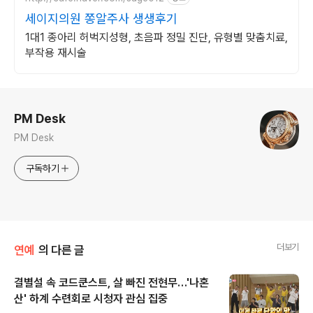
세이지의원 쫑알주사 생생후기
1대1 종아리 허벅지성형, 초음파 정밀 진단, 유형별 맞춤치료,
부작용 재시술
로그 정보
PM Desk
PM Desk
구독하기
더보기
연예
의 다른 글
결별설 속 코드쿤스트, 살 빠진 전현무…'나혼
산' 하계 수련회로 시청자 관심 집중
글 내용