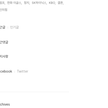
럼프,
한화 이글스,
정치,
SK하이닉스,
KBO,
결혼,
민의힘,
근글
인기글
근댓글
지사항
acebook
Twitter
chives