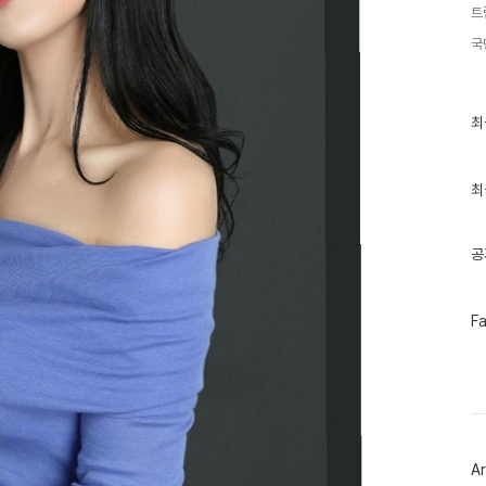
트
국
최
최
근
글
과
인
최
기
글
공
페
F
이
스
북
트
위
터
플
러
Ar
그