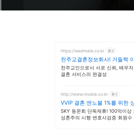
https://wedmate.co.kr
광고
천주교결혼정보회사! 거들짝 이
보기
천주교인으로서 서로 신뢰, 배우자
결혼 서비스의 완결성
http://www.nnoble.co.kr
광고
VVIP 결혼 엔노블 1%를 위한
SKY 동문회 단독제휴! 100억이상 
성혼주의 시행 변호사검증 회원수 
레스 전문, 여성가족부장관대상 2