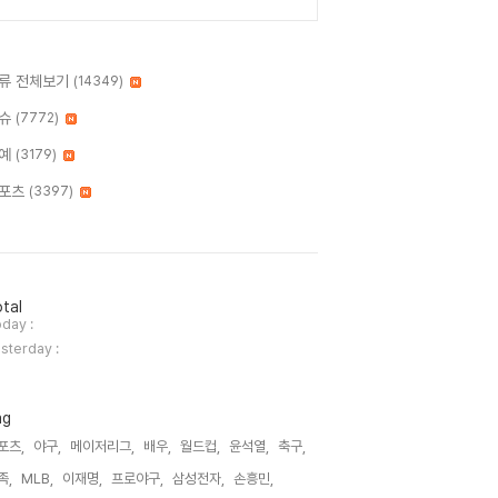
류 전체보기
(14349)
슈
(7772)
예
(3179)
포츠
(3397)
tal
day :
sterday :
ag
포츠,
야구,
메이저리그,
배우,
월드컵,
윤석열,
축구,
족,
MLB,
이재명,
프로야구,
삼성전자,
손흥민,