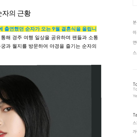
 순자의 근황
분
 11기에 출연했던 순자가 오는 9월 결혼식을 올립니
이
 통해 경주 여행 일상을 공유하며 팬들과 소통
연
동궁과 월지를 방문하여 야경을 즐기는 순자의
스
방
To
문
To
자
Ye
수
T
스
가