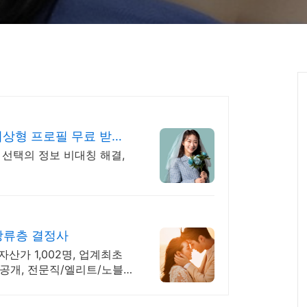
상형 프로필 무료 받아
 선택의 정보 비대칭 해결,
 상류층 결정사
자산가 1,002명, 업계최초
공개, 전문직/엘리트/노블
회수상